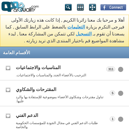
أهلا و مرحبا بك معنا زائرنا الكريم , إذا كانت هذه زيارتك الأولى
فيرجى التكرم بزيارة
التعليمات
بالضغط على الرابط السابق , كما
يسعدنا أن تقوم بـ
التسجيل
لكي تتمكن من المشاركة معنا , لبدء
مشاهدة المواضيع قم باختيار المنتدى الذي تريد زيارته .
الأقسام العامة
المناسبات والاجتماعيات
311
الترحيب بالأعضاء الجدد والمناسبات والاجتماعيات.
المقترحات والشكاوي
5
تناول مقترحات وشكاوى الأعضاء بموضوعية للإستفادة بها والرد
عليها.
الدعم الفني
1
طلبات الدعم الفني في مجال الجودة للمؤسسات الحكومية
والخاصة