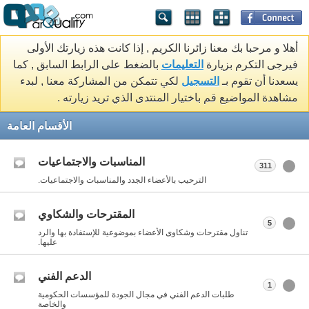
أهلا و مرحبا بك معنا زائرنا الكريم , إذا كانت هذه زيارتك الأولى
فيرجى التكرم بزيارة
التعليمات
بالضغط على الرابط السابق , كما
يسعدنا أن تقوم بـ
التسجيل
لكي تتمكن من المشاركة معنا , لبدء
مشاهدة المواضيع قم باختيار المنتدى الذي تريد زيارته .
الأقسام العامة
المناسبات والاجتماعيات
311
الترحيب بالأعضاء الجدد والمناسبات والاجتماعيات.
المقترحات والشكاوي
5
تناول مقترحات وشكاوى الأعضاء بموضوعية للإستفادة بها والرد
عليها.
الدعم الفني
1
طلبات الدعم الفني في مجال الجودة للمؤسسات الحكومية
والخاصة