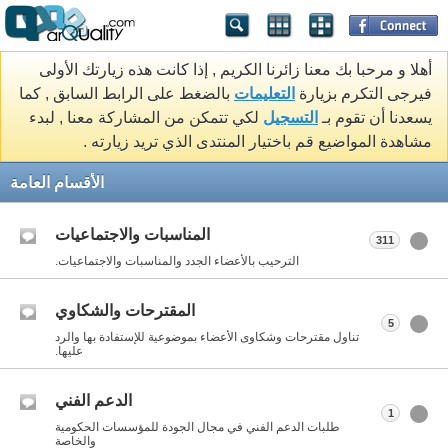
أهلا و مرحبا بك معنا زائرنا الكريم , إذا كانت هذه زيارتك الأولى
فيرجى التكرم بزيارة
التعليمات
بالضغط على الرابط السابق , كما
يسعدنا أن تقوم بـ
التسجيل
لكي تتمكن من المشاركة معنا , لبدء
مشاهدة المواضيع قم باختيار المنتدى الذي تريد زيارته .
الأقسام العامة
المناسبات والاجتماعيات
311
الترحيب بالأعضاء الجدد والمناسبات والاجتماعيات.
المقترحات والشكاوي
5
تناول مقترحات وشكاوى الأعضاء بموضوعية للإستفادة بها والرد
عليها.
الدعم الفني
1
طلبات الدعم الفني في مجال الجودة للمؤسسات الحكومية
والخاصة