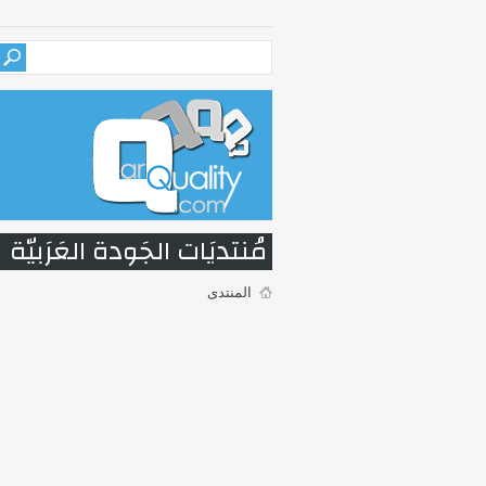
مُنتديَات الجَودة العَرَبيّة
المنتدى