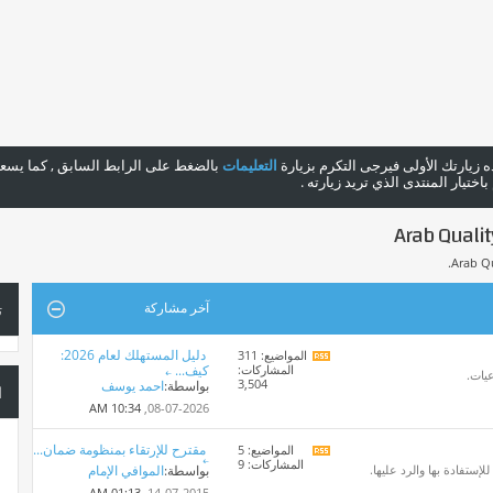
هذه زيارتك الأولى فيرجى التكرم بزيارة
التعليمات
بالضغط على الرابط السابق , كما يسعدن
ختيار المنتدى الذي تريد زيارته .
آخر مشاركة
ت
دليل المستهلك لعام 2026:
المواضيع: 311
مشاهدة
المشاركات:
كيف...
تغذيات
عيات.
3,504
بواسطة:
احمد يوسف
هذا
ا
المنتدى
10:34 AM
08-07-2026,
مقترح للإرتقاء بمنظومة ضمان...
المواضيع: 5
مشاهدة
المشاركات: 9
تغذيات
ستفادة بها والرد عليها.
بواسطة:
الموافي الإمام
هذا
01:13 AM
14-07-2015,