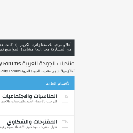
أهلا و مرحبا بك معنا زائرنا الكريم , إذا كانت 
من المشاركة معنا , لبدء مشاهدة المواضيع قم با
منتديات الجودة العربية Arab Quality Forums
أهلاً وَسهلاً بِك فِي منتديات الجودة العربية Arab Quality Forums.
الأقسام العامة
المناسبات والاجتماعيات
الترحيب بالأعضاء الجدد والمناسبات والاجتما
المقترحات والشكاوي
تناول مقترحات وشكاوى الأعضاء بموضوعية للإ