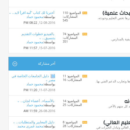
المنتدى
بحاث علمية)
أخترنا لك كتاب "أمة اقرأ لابد...
المواضيع: 110
مشاهدة
المشاركات:
بواسطة:
محمود حماد
تغذيات
ها تخص التعليم وجودته.
545
هذا
08:22 PM
12-08-2016,
المنتدى
بالفيديو خطوات التقديم
المواضيع: 74
مشاهدة
المشاركات:
بتنسيق...
تغذيات
فية بالمدارس.
351
بواسطة:
محمود حماد
هذا
المنتدى
11:57 PM
15-07-2016,
آخر مشاركة
دليل الجامعات الخاصة في
المواضيع: 11
مشاهدة
المشاركات: 16
مصر
تغذيات
ا وتجارب الدعم الفني بها.
بواسطة:
محمود حماد
هذا
المنتدى
11:20 PM
11-07-2018,
نه
بالأسماء.. أعضاء لجان...
المواضيع: 14
مشاهدة
المشاركات: 25
بواسطة:
محمود حماد
تغذيات
كل منهم بالآخر.
هذا
11:59 AM
26-08-2016,
المنتدى
ليم العالي)
دليل المعايير والمتطلبات...
المواضيع: 8
مشاهدة
المشاركات: 28
بواسطة:
محمد غمرى محمد
تغذيات
العالي وتبادل الخبرات في