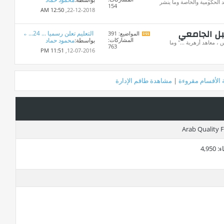
تغذيات
 الحكومية والخاصة وما ينشر
154
هذا
12:50 AM
22-12-2018,
المنتدى
بل الجامعي
التعليم تعلن رسميا ... 24...
المواضيع: 391
مشاهدة
المشاركات:
بواسطة:
محمود حماد
تغذيات
، معاهد أزهرية ..." وما
763
هذا
11:51 PM
12-07-2016,
المنتدى
 الأقسام مقروءة
|
مشاهدة طاقم الإدارة
ء
4,950