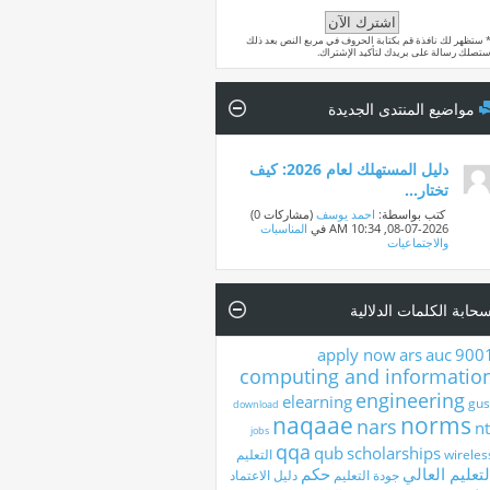
 ستظهر لك نافذة قم بكتابة الحروف في مربع النص بعد ذلك
تصلك رسالة على بريدك لتأكيد الإشتراك.
مواضيع المنتدى الجديدة
دليل المستهلك لعام 2026: كيف
تختار...
‏ كتب بواسطة:
احمد يوسف
‏(مشاركات 0)
08-07-2026,
10:34 AM
في
المناسبات
والاجتماعيات
حابة الكلمات الدلالية
apply now
ars
auc
900
computing and informatio
engineering
elearning
gus
download
naqaae
norms
nars
nt
jobs
qqa
qub
scholarships
wireles
التعليم
لتعليم العالي
حكم
جودة التعليم
دليل الاعتماد