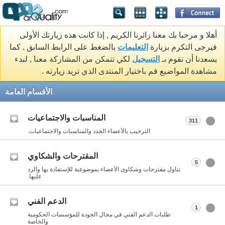
أهلا و مرحبا بك معنا زائرنا الكريم , إذا كانت هذه زيارتك الأولى
فيرجى التكرم بزيارة
التعليمات
بالضغط على الرابط السابق , كما
يسعدنا أن تقوم بـ
التسجيل
لكي تتمكن من المشاركة معنا , لبدء
مشاهدة المواضيع قم باختيار المنتدى الذي تريد زيارته .
الأقسام العامة
المناسبات والاجتماعيات
311
الترحيب بالأعضاء الجدد والمناسبات والاجتماعيات.
المقترحات والشكاوي
5
تناول مقترحات وشكاوى الأعضاء بموضوعية للإستفادة بها والرد
عليها.
الدعم الفني
1
طلبات الدعم الفني في مجال الجودة للمؤسسات الحكومية
والخاصة