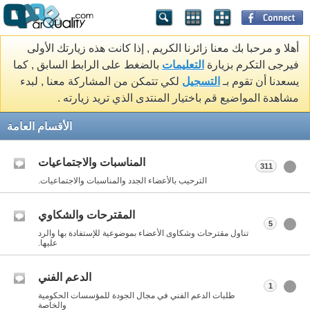
أهلا و مرحبا بك معنا زائرنا الكريم , إذا كانت هذه زيارتك الأولى
فيرجى التكرم بزيارة
التعليمات
بالضغط على الرابط السابق , كما
يسعدنا أن تقوم بـ
التسجيل
لكي تتمكن من المشاركة معنا , لبدء
مشاهدة المواضيع قم باختيار المنتدى الذي تريد زيارته .
الأقسام العامة
المناسبات والاجتماعيات
311
الترحيب بالأعضاء الجدد والمناسبات والاجتماعيات.
المقترحات والشكاوي
5
تناول مقترحات وشكاوى الأعضاء بموضوعية للإستفادة بها والرد
عليها.
الدعم الفني
1
طلبات الدعم الفني في مجال الجودة للمؤسسات الحكومية
والخاصة