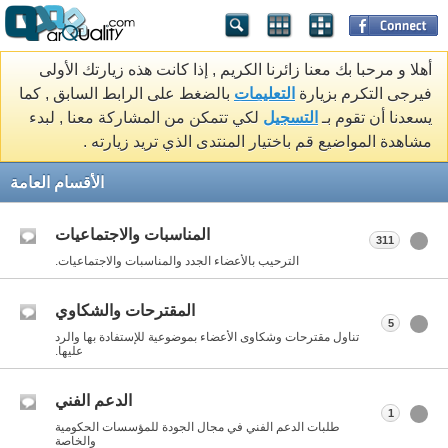
أهلا و مرحبا بك معنا زائرنا الكريم , إذا كانت هذه زيارتك الأولى
فيرجى التكرم بزيارة
التعليمات
بالضغط على الرابط السابق , كما
يسعدنا أن تقوم بـ
التسجيل
لكي تتمكن من المشاركة معنا , لبدء
مشاهدة المواضيع قم باختيار المنتدى الذي تريد زيارته .
الأقسام العامة
المناسبات والاجتماعيات
311
الترحيب بالأعضاء الجدد والمناسبات والاجتماعيات.
المقترحات والشكاوي
5
تناول مقترحات وشكاوى الأعضاء بموضوعية للإستفادة بها والرد
عليها.
الدعم الفني
1
طلبات الدعم الفني في مجال الجودة للمؤسسات الحكومية
والخاصة