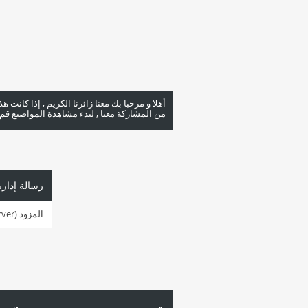
أهلا و مرحبا بك معنا زائرنا الكريم , إذا كانت 
من المشاركة معنا , لبدء مشاهدة المواضيع قم با
رسالة إداري
المزود (server ) مشغول جداً في هذه اللحظة. الرجاء أعد المحاولة لاحقاً.