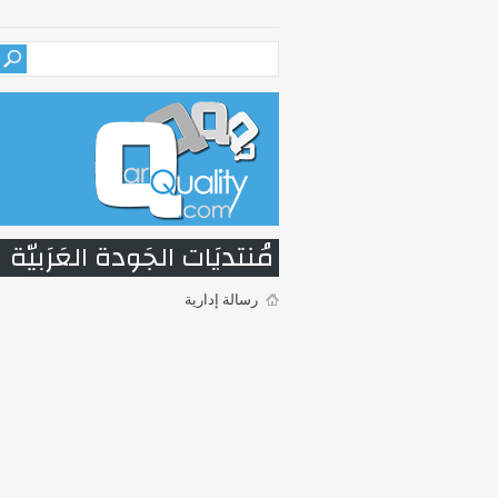
مُنتديَات الجَودة العَرَبيّة
رسالة إدارية