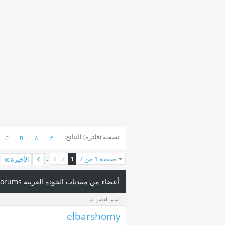
تصفية (فلترة) النتائج
C
B
A
#
صفحة 1 من 7
1
2
3
...
الأخيرة
أعضاء من منتديات الجودة العربية Arab Quality Forums
اسم العضو
elbarshomy