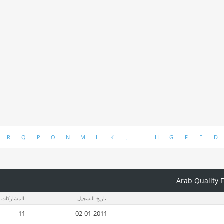
R
Q
P
O
N
M
L
K
J
I
H
G
F
E
D
تاريخ التسجيل
المشاركات
11
02-01-2011