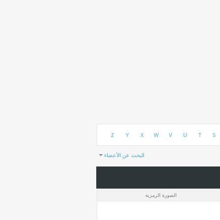
Z
Y
X
W
V
U
T
S
البحث عن الأعضاء
النتائج 1 إلى 30 من 193
استغرق البحث
0.04
ثواني.
الصورة الرمزية