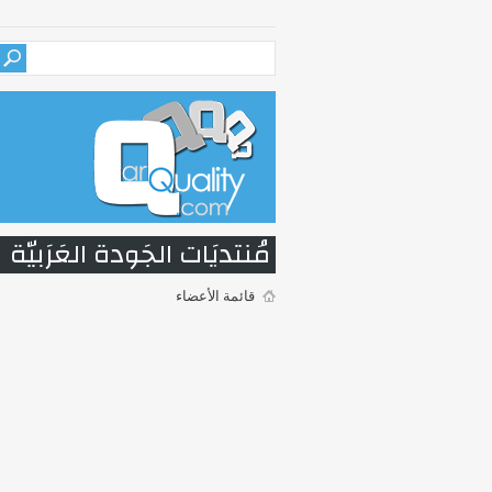
مُنتديَات الجَودة العَرَبيّة
قائمة الأعضاء