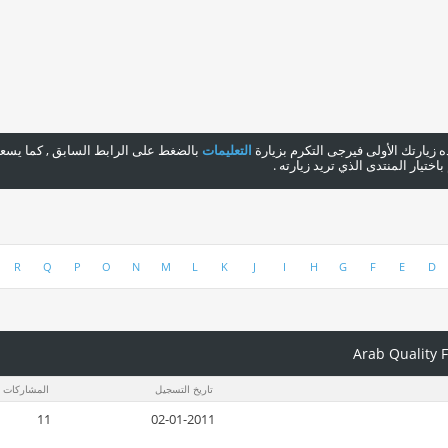
هذه زيارتك الأولى فيرجى التكرم بزيارة
التعليمات
بالضغط على الرابط السابق , كما يسعدن
ختيار المنتدى الذي تريد زيارته .
R
Q
P
O
N
M
L
K
J
I
H
G
F
E
D
تاريخ التسجيل
المشاركات
11
02-01-2011