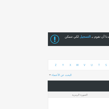
ا أن تقوم بـ
التسجيل
لكي تتمكن
Z
Y
X
W
V
U
T
S
البحث عن الأعضاء
النتائج 1 إلى 30 من 193
استغرق البحث
0.04
ثواني.
الصورة الرمزية