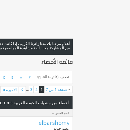
أهلا و مرحبا بك معنا زائرنا الكريم , إذا كانت 
من المشاركة معنا , لبدء مشاهدة المواضيع قم با
قائمة الأعضاء
تصفية (فلترة) النتائج
C
B
A
#
صفحة 1 من 7
1
2
3
...
الأخيرة
أعضاء من منتديات الجودة العربية Arab Quality Forums
اسم العضو
elbarshomy
عضو جديد