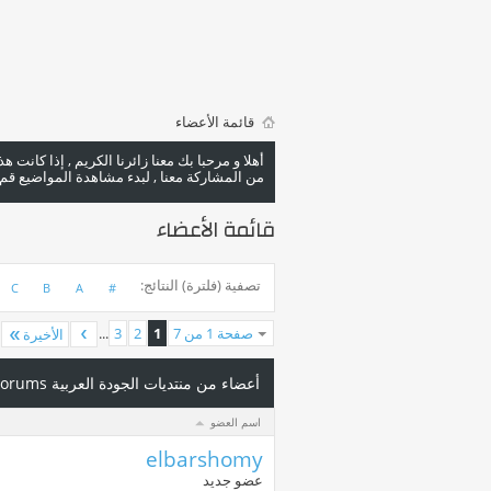
قائمة الأعضاء
أهلا و مرحبا بك معنا زائرنا الكريم , إذا كانت 
من المشاركة معنا , لبدء مشاهدة المواضيع قم با
قائمة الأعضاء
تصفية (فلترة) النتائج
C
B
A
#
صفحة 1 من 7
1
2
3
...
الأخيرة
أعضاء من منتديات الجودة العربية Arab Quality Forums
اسم العضو
elbarshomy
عضو جديد