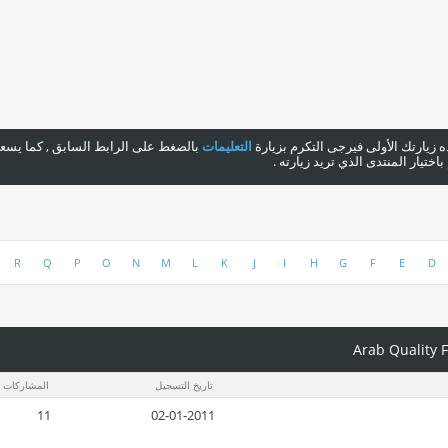
هذه زيارتك الأولى فيرجى التكرم بزيارة
التعليمات
بالضغط على الرابط السابق , كما يسعدن
ختيار المنتدى الذي تريد زيارته .
R
Q
P
O
N
M
L
K
J
I
H
G
F
E
D
تاريخ التسجيل
المشاركات
11
02-01-2011