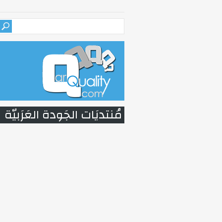
مُنتديَات الجَودة العَرَبيّة