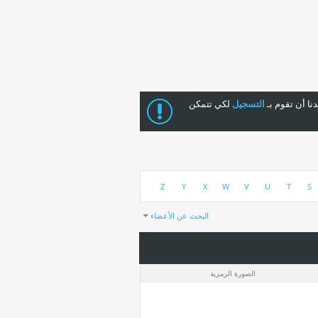
ا أن تقوم بـ
التسجيل
لكي تتمكن
Z
Y
X
W
V
U
T
S
البحث عن الأعضاء
النتائج 1 إلى 30 من 193
استغرق البحث
0.05
ثواني.
الصورة الرمزية