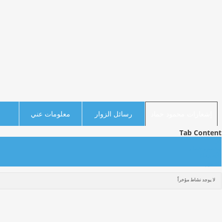
إشعارات محمود حماد
رسائل الزوار
معلومات عني
Tab Content
كل
محمود حماد
الأصدقاء
الصور
لا يوجد نشاط مؤخراً