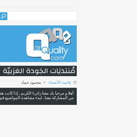
مُنتديَات الجَودة العَرَبيّة
قائمة الأعضاء
محمود حماد
أهلا و مرحبا بك معنا زائرنا الكريم , إذا كانت 
من المشاركة معنا , لبدء مشاهدة المواضيع قم با