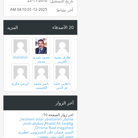
22-11-2010
تاريخ التسجيل
04:10 AM
01-12-2025
آخر نشاط
20
الأصدقاء
المزيد
طارق محمد
محمد غمرى
drelzehiri
العربى
محمد
د/هانى حامد
ياسر محمد
ايريني مكرم
عز الدين
الحسينى
آخر الزوار
اخر زوار الصفحة 10:
,
hesham attar
,
drelzehiri
,
donia
,
moh abdou
,
Khalid Ali Seddig
,
Omima Riad megahed
السيد عثمان على الحمرونى
,
عطبرة
,
محمد الشربينى
,
محمدن