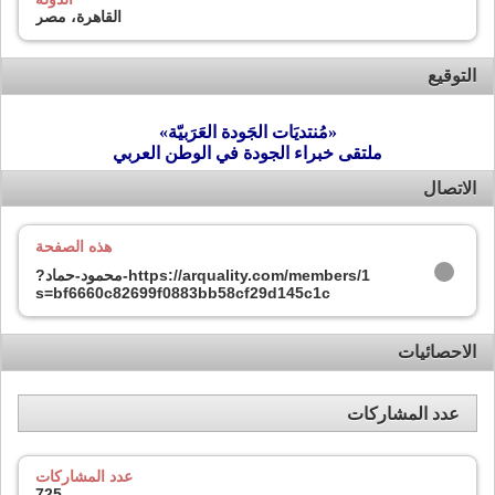
القاهرة، مصر
التوقيع
«مُنتديَات الجَودة العَرَبيّة»
ملتقى خبراء الجودة في الوطن العربي
الاتصال
هذه الصفحة
https://arquality.com/members/1-محمود-حماد?
s=bf6660c82699f0883bb58cf29d145c1c
الاحصائيات
عدد المشاركات
عدد المشاركات
725