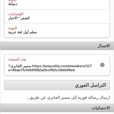
دمياط
الإهتمامات
الشعر * الاخبار
المهنة
معلم أول لغة عربية
الاتصال
هذه الصفحة
https://arquality.com/members/117-سمير-الجابرى?
s=40ab7fcfd65f582a2bcff62c18db08eb
التراسل الفوري
ارسال رسالة فورية إلى سمير الجابرى عن طريق...
الاحصائيات