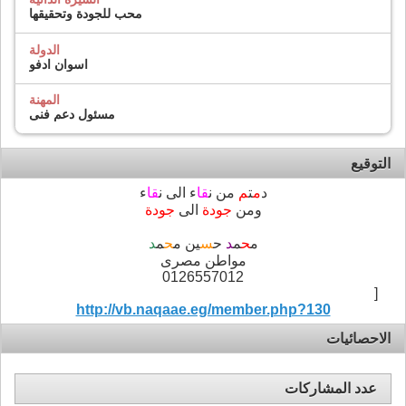
محب للجودة وتحقيقها
الدولة
اسوان ادفو
المهنة
مسئول دعم فنى
التوقيع
د
م
ت
م
من ن
قا
ء الى ن
قا
ء
ومن
جودة
الى
جودة
م
ح
م
د
ح
س
ين م
ح
م
د
مواطن مصرى
0126557012
[
http://vb.naqaae.eg/member.php?130
الاحصائيات
عدد المشاركات