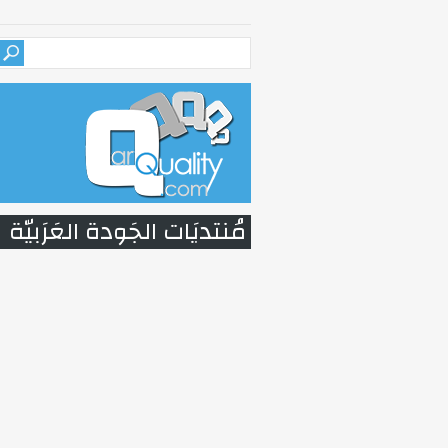
مُنتديَات الجَودة العَرَبيّة