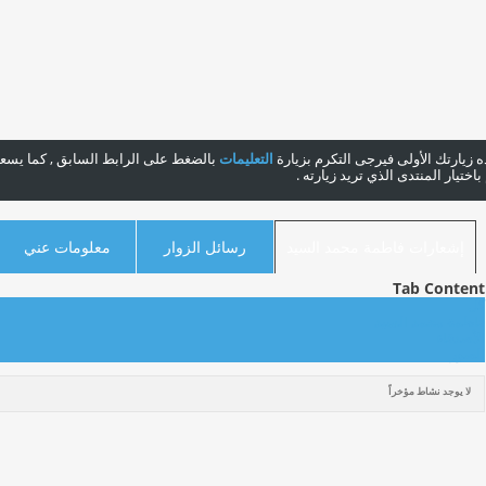
هذه زيارتك الأولى فيرجى التكرم بزيارة
التعليمات
بالضغط على الرابط السابق , كما يسعدن
ختيار المنتدى الذي تريد زيارته .
إشعارات فاطمة محمد السيد
رسائل الزوار
معلومات عني
Tab Content
كل
فاطمة محمد السيد
الأصدقاء
الصور
لا يوجد نشاط مؤخراً