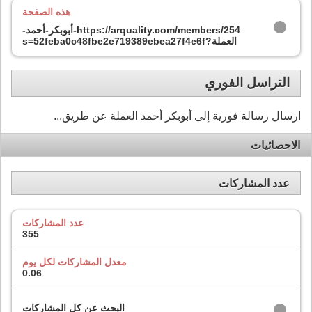
هذه الصفحة
https://arquality.com/members/254-أبوبكر-أحمد-
العملة?s=52feba0c48fbe2e719389ebea27f4e6f
التراسل الفوري
ارسال رسالة فورية إلى أبوبكر أحمد العملة عن طريق...
الاحصائيات
عدد المشاركات
عدد المشاركات
355
معدل المشاركات لكل يوم
0.06
البحث عن كل المشاركات