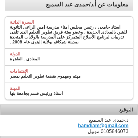
معلومات عن أ.د/حمدى عبد السميع
السيرة الذاتية
أستاذ جامعى ، رئيس مجلس أمناء مدرسة أمين الراعى الثانوية
للبنين بالمعادى الجديدة ، وعضو بعثة فريق تطوير التعليم الذى تلقى
تدريبات لبرنامج الأصلاح المتمركز على المدرسة بالولايات المتحدة
بمدينة شيكاغو بولاية إلينوى عام 2008 .
الدولة
المعادى ـ القاهرة
الإهتمامات
مهتم ومهموم بقضية تطوير التعليم بمصر
المهنة
أستاذ ورئيس قسم بجامعة بنها
التوقيع
د.حمدى عبد السميع
hamdiam@gmail.com
0105846073 موبيل