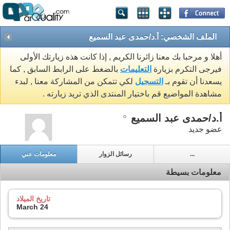
الملف الشخصي: أ.د/حمدى عبد السميع
أهلا و مرحبا بك معنا زائرنا الكريم , إذا كانت هذه زيارتك الأولى
فيرجى التكرم بزيارة
التعليمات
بالضغط على الرابط السابق , كما
يسعدنا أن تقوم بـ
التسجيل
لكي تتمكن من المشاركة معنا , لبدء
مشاهدة المواضيع قم باختيار المنتدى الذي تريد زيارته .
أ.د/حمدى عبد السميع
عضو جديد
...
رسائل الزوار
معلومات عني
معلومات بسيطة
تاريخ الميلاد
March 24