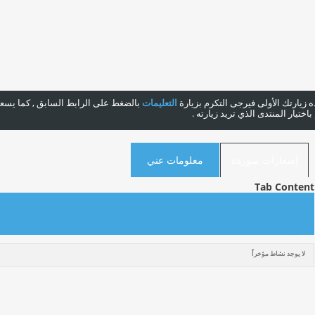
هذه زيارتك الأولى فيرجى التكرم بزيارة
التعليمات
بالضغط على الرابط السابق , كما يسعدن
ختيار المنتدى الذي تريد زيارته .
إشعارات منورةة
معلومات عني
Tab Content
كل
منورةة
الأصدقاء
الصور
لا يوجد نشاط مؤخراً