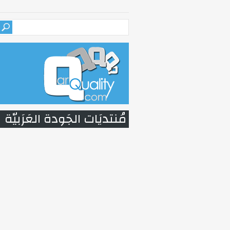
مُنتديَات الجَودة العَرَبيّة