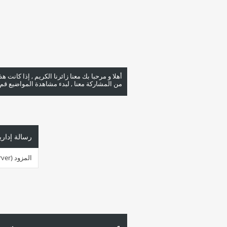
أهلا و مرحبا بك معنا زائرنا الكريم , إذا كانت 
من المشاركة معنا , لبدء مشاهدة المواضيع قم با
رسالة إداري
المزود (server ) مشغول جداً في هذه اللحظة. الرجاء أعد المحاولة لاحقاً.