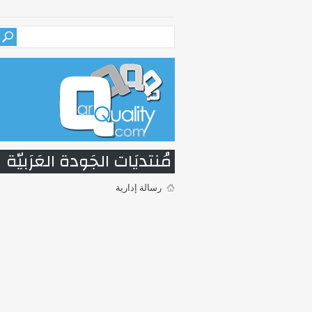
مُنتديَات الجَودة العَرَبيّة
رسالة إدارية