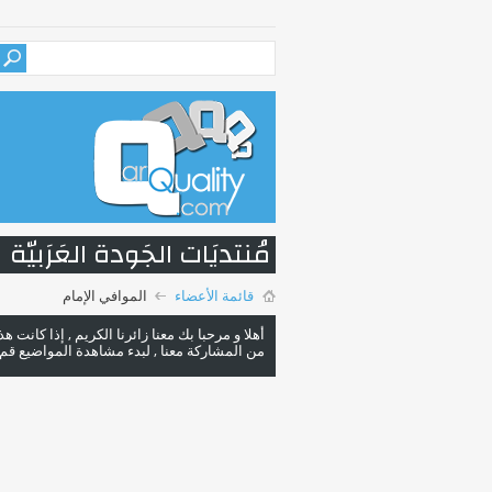
مُنتديَات الجَودة العَرَبيّة
قائمة الأعضاء
الموافي الإمام
أهلا و مرحبا بك معنا زائرنا الكريم , إذا كانت 
من المشاركة معنا , لبدء مشاهدة المواضيع قم با