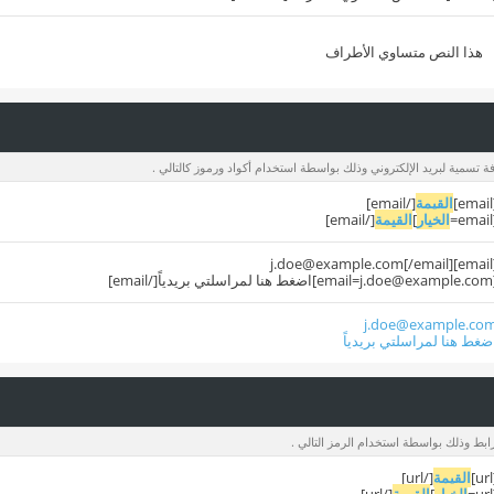
هذا النص متساوي الأطراف
ة تسمية لبريد الإلكتروني وذلك بواسطة استخدام أكواد ورموز كالتالي .
[
القيمة
[/email]
[
الخيار
]
القيمة
[/email]
j.doe@example.com
[/email]
[
email=j.doe@example.com
]اضغط هنا لمراسلتي بريدياً[/email]
j.doe@example.co
ضغط هنا لمراسلتي بريدياً
ابط وذلك بواسطة استخدام الرمز التالي .
[
القيمة
[/url]