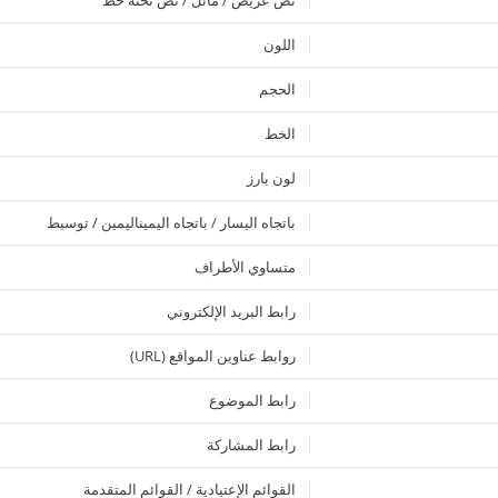
نص عريض / مائل / نص تحته خط
اللون
الحجم
الخط
لون بارز
باتجاه اليسار / باتجاه اليميناليمين / توسيط
متساوي الأطراف
رابط البريد الإلكتروني
روابط عناوين المواقع (URL)
رابط الموضوع
رابط المشاركة
القوائم الإعتيادية / القوائم المتقدمة