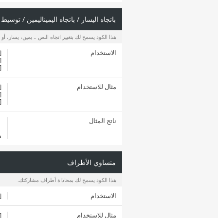
باتجاه اليسار / باتجاه اليميناليمين / توسيط
هذا الكود يسمح لك بتغيير اتجاه النص .. يمين، يسار، أو
الاستخدام
left]
enter]
right]
مثال للاستخدام
[left]هذا النص باتجاه اليس
[center]هذا النص بالوسط
[right]هذا النص باتجاه اليم
ناتج المثال
ه
متساوي الأطراف
هذا الكود يسمح لك بمحاذاة أطراف مشاركتك.
الاستخدام
ndent]
مثال للاستخدام
[indent]هذا النص متساوي الأطر