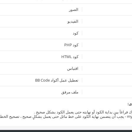
الصور
الفيديو
كود
كود PHP
كود HTML
اقتباس
تعطيل عمل أكواد BB Code
ملف مرفق
ى:
رك فراغآ بين بداية الكود أو نهايته حتى يعمل الكود بشكل صحيح .
my
- يجب أن يتضمن نهاية الكود على خط مائل حتى يعمل بشكلٍ صحيح ، تصحيح الخطأ 