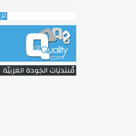
مُنتديَات الجَودة العَرَبيّة