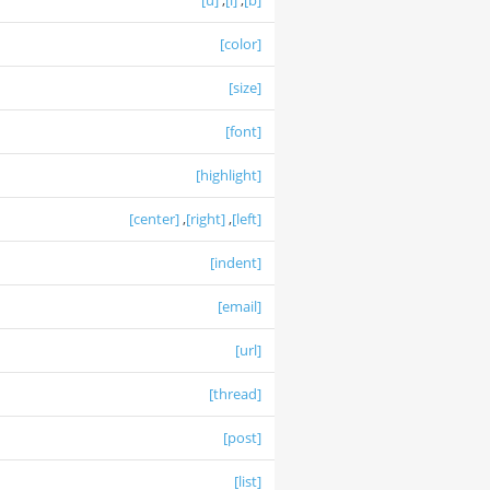
[u]
,
[i]
,
[b]
[color]
[size]
[font]
[highlight]
[center]
,
[right]
,
[left]
[indent]
[email]
[url]
[thread]
[post]
[list]