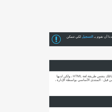
ا أن تقوم بـ
التسجيل
لكي تتمكن
BB code عبارة عن مجموعة من الأكواد المشتقة من لغة (html) والتي تكون قد تعرفت عليها من قبل .تسمح لك باضافة تهيئة إلى رسائلك بنفس طريقة لغة HTML ، ولكن لديها
تشاهدها. القدرة على استخدام BB code هو تحديد في المنتدى - من قبل - المنتدى الأساسي بواسطة الإدارة ،