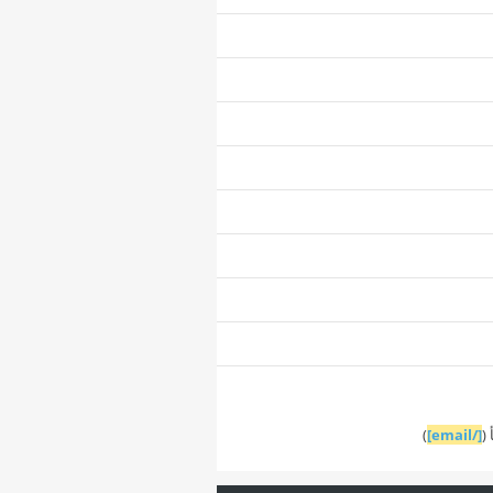
(
[/email]
)