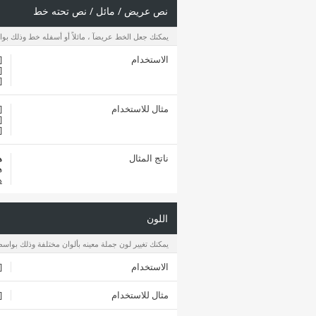
نص عريض / مائل / نص تحته خط
يمكنك جعل الخط عريضآ ، مائلاً أو أسفله خط وذلك بوا
الاستخدام
[b]
[i]
[u]
مثال للاستخدام
[b]هذا النص عري
[i]هذا النص مائ
[u]هذا النص تحته 
ناتج المثال
ه
ه
ه
اللون
يمكنك تغيير لون جملة معينه بألوان مختلفة وذلك بواسطة
الاستخدام
color=
مثال للاستخدام
[color=blue]هذا النص باللون الأ