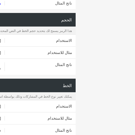
ناتج المثال
ه
الحجم
هذا الرمز يسمح لك بتحديد حجم الخط في النص المحدد 
الاستخدام
size=
مثال للاستخدام
[size=+2]هذا الخط أكبر بمرتين عن الخط
ناتج المثال
ه
الخط
يمكنك تغيير نوع الخط في المشاركات وذلك بواسطة استخ
الاستخدام
font=
مثال للاستخدام
[font=courier]هذا النص بنوعية خط t
ناتج المثال
ه