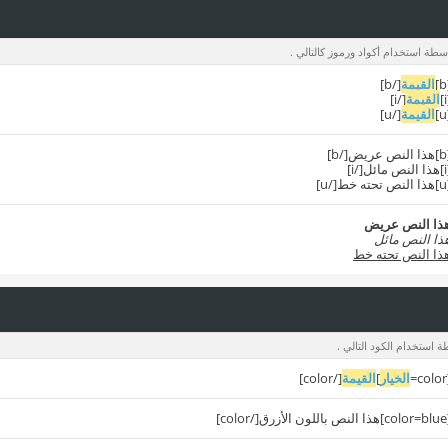
سطة استخدام أكواد ورموز كالتالي .
القيمة
[/b]
القيمة
[/i]
القيمة
[/u]
ض[/b]
ل[/i]
خط[/u]
ذا النص عريض
ذا النص مائل
ذا النص تحته خط
 استخدام الكود التالي .
[
الخيار
]
القيمة
[/color]
زرق[/color]