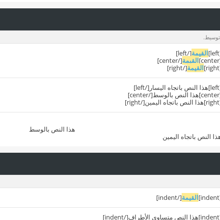
 توسيط.
[
القيمة
[/left]
[c
القيمة
[/center]
[
القيمة
[/right]
ار[/left]
[/center]
ين[/right]
هذا النص بالوسط
ذا النص باتجاه اليمين
[i
القيمة
[/indent]
اف[/indent]