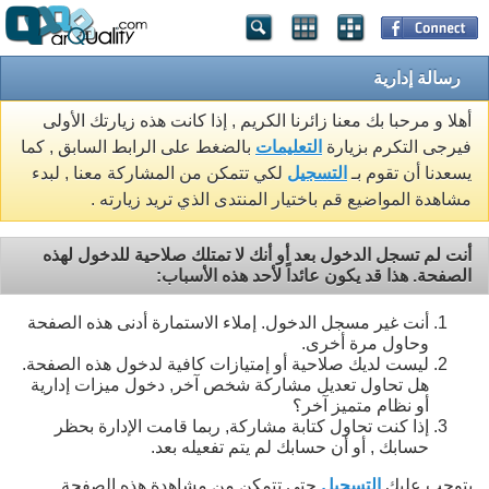
رسالة إدارية
أهلا و مرحبا بك معنا زائرنا الكريم , إذا كانت هذه زيارتك الأولى
فيرجى التكرم بزيارة
التعليمات
بالضغط على الرابط السابق , كما
يسعدنا أن تقوم بـ
التسجيل
لكي تتمكن من المشاركة معنا , لبدء
مشاهدة المواضيع قم باختيار المنتدى الذي تريد زيارته .
أنت لم تسجل الدخول بعد أو أنك لا تمتلك صلاحية للدخول لهذه
الصفحة. هذا قد يكون عائداً لأحد هذه الأسباب:
أنت غير مسجل الدخول. إملاء الاستمارة أدنى هذه الصفحة
وحاول مرة أخرى.
ليست لديك صلاحية أو إمتيازات كافية لدخول هذه الصفحة.
هل تحاول تعديل مشاركة شخص آخر, دخول ميزات إدارية
أو نظام متميز آخر؟
إذا كنت تحاول كتابة مشاركة, ربما قامت الإدارة بحظر
حسابك , أو أن حسابك لم يتم تفعيله بعد.
يتوجب عليك
التسجيل
حتى تتمكن من مشاهدة هذه الصفحة.