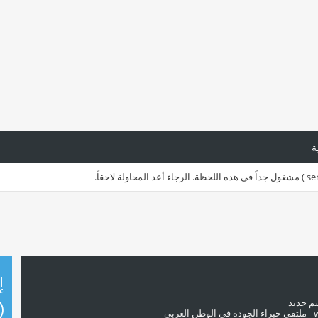
ة
إ
سم جديد