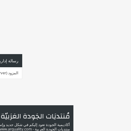
رسالة إداري
المزود (server ) مشغول جداً في هذه اللحظة. الرجاء أعد المحاولة لاحقاً.
مُنتديَات الجَودة العَرَبيّة
أكاديمية الجودة تعود إليكم في شكل جديد وإ
منتديات الجودة العربية - www.arquality.com - ملتقى خبراء الجودة في الوطن العربي