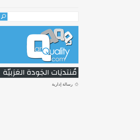
مُنتديَات الجَودة العَرَبيّة
رسالة إدارية