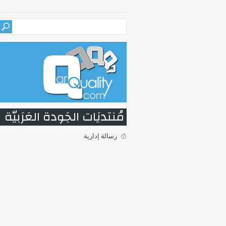
مُنتديَات الجَودة العَرَبيّة
رسالة إدارية