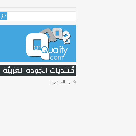
مُنتديَات الجَودة العَرَبيّة
رسالة إدارية