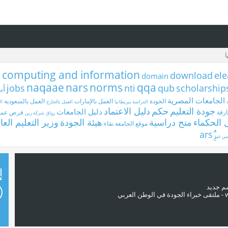
computing and information
c
download
ele
domain
naqaae
nars
norms
qqa
jobs
nti
qub
scholarship
أب
الجامعات المصرية
الجودة
العمل بالإمارات
العمل بالسعودية
الدراسة ببريطانيا
العمل بالخارج
ال
جودة التعليم
حكم
دليل الاعتماد
دليل الجامعات
رقة
فرص عم
رواق
شركة زين
 الحكماء
منح دراسية
هيئة الجودة
وزير التعليم العا
موقع الجامعة
نقاء
سن عيد
إ
سم جديد