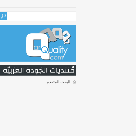
مُنتديَات الجَودة العَرَبيّة
البحث المتقدم