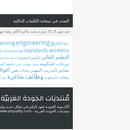
البحث في سحابة الكلمات الدلالية
هذه هي الـ 70 عبارة بحث دلالية الأكثر بحثا عنها
engineering
arning
gust
iso
.eg
s
standards
wireless
schoolarship
التعليم العالي
التعليم المفتوح
الجامعات الخاصة
تبرعات للحكومة
تيفيت
جامعة الشا
تحميل
جائزة
من أقوال
معايير التدريب المهني
مقالات
وظائف شاغرة
وظائف بالسعودية
يوهان
مُنتديَات الجَودة العَرَبيّة
أكاديمية الجودة تعود إليكم في شكل جديد وإ
منتديات الجودة العربية - www.arquality.com - ملتقى خبراء الجودة في الوطن العربي