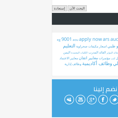
9001
apply now
ars
au
aou
التعليم
و ظبي
اسعار مكيفات صحراوية
القائد المدرب
اليمن
قائد المؤثر
الكليات المعتمدة
معايير اتقان
ل
مؤتمرات
معايير الاعتماد
كتب
لي
وظائف أكاديمية
وظائف إدارية
نضم إلينا