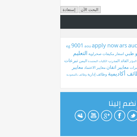
9001
apply now
ars
au
aou
التعليم
و ظبي
اسعار مكيفات صحراوية
تبرعات
القائد المدرب
اليمن
المؤثر
الكليات المعتمدة
معايير اتقان
معايير
رات
معايير الاعتماد
ئف أكاديمية
وظائف إدارية
وظائف بالسعودية
نضم إلينا