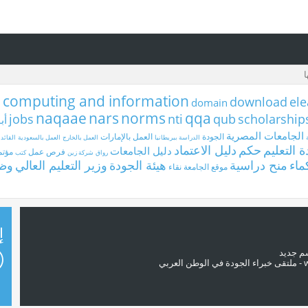
computing and information
c
download
ele
domain
naqaae
nars
norms
qqa
jobs
nti
qub
scholarship
أب
الجامعات المصرية
الجودة
العمل بالإمارات
الدراسة ببريطانيا
العمل بالخارج
العمل بالسعودية
القائد 
 التعليم
حكم
دليل الاعتماد
دليل الجامعات
فرص عمل
مؤتم
رواق
شركة زين
كتب
ماء
منح دراسية
هيئة الجودة
وزير التعليم العالي
وظا
موقع الجامعة
نقاء
إ
سم جديد