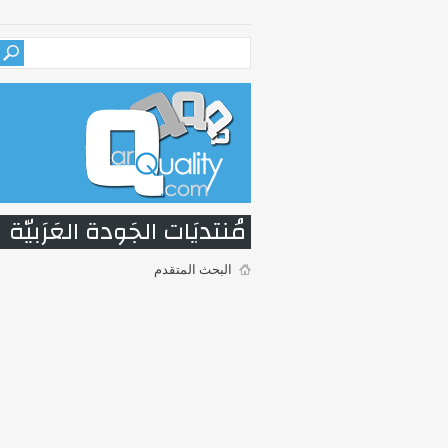
مُنتديَات الجَودة العَرَبيّة
البحث المتقدم