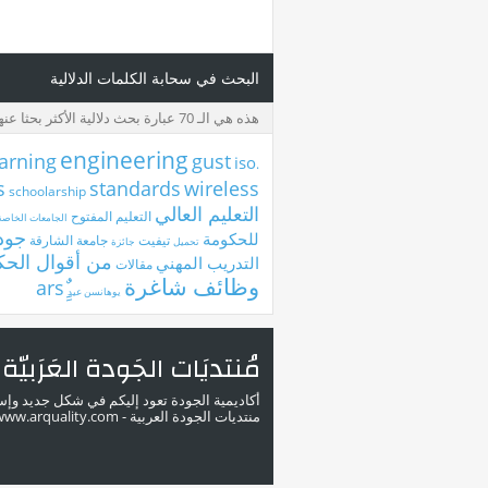
البحث في سحابة الكلمات الدلالية
هذه هي الـ 70 عبارة بحث دلالية الأكثر بحثا عنها
engineering
arning
gust
iso
.eg
s
standards
wireless
schoolarship
التعليم العالي
التعليم المفتوح
الجامعات الخاصة
جودة
للحكومة
تيفيت
جامعة الشارقة
تحميل
جائزة
من أقوال الحك
التدريب المهني
مقالات
وظائف شاغرة
يوهانسن عيد
مُنتديَات الجَودة العَرَبيّة
أكاديمية الجودة تعود إليكم في شكل جديد وإ
منتديات الجودة العربية - www.arquality.com - ملتقى خبراء الجودة في الوطن العربي