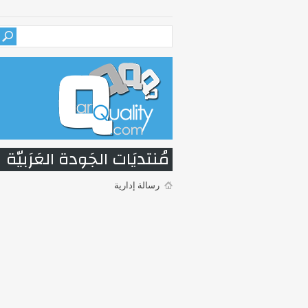
مُنتديَات الجَودة العَرَبيّة
رسالة إدارية