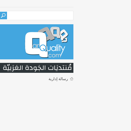
مُنتديَات الجَودة العَرَبيّة
رسالة إدارية