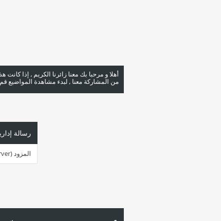
أهلا و مرحبا بك معنا زائرنا الكريم , إذا كانت 
من المشاركة معنا , لبدء مشاهدة المواضيع قم با
رسالة إداري
المزود (server ) مشغول جداً في هذه اللحظة. الرجاء أعد المحاولة لاحقاً.