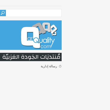
مُنتديَات الجَودة العَرَبيّة
رسالة إدارية