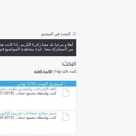
البحث في المنتدى
أهلا و مرحبا بك معنا زائرنا الكريم , إذا كانت 
من المشاركة معنا , لبدء مشاهدة المواضيع قم با
البحث:
كلمة دلالية (Tag):
الثانوية العامة
البحث
:
استغرق البحث
0.00
ثواني.
كافة الإجراءات والتقديم بكليات جامعة 
كتب بواسطة:
محمود حماد
ـ ‏ (15-07-2018 10:42 AM)
حمل نماذج امتحانات تجريبية للثانوية العا
كتب بواسطة:
محمود حماد
ـ ‏ (30-04-2015 10:49 PM)