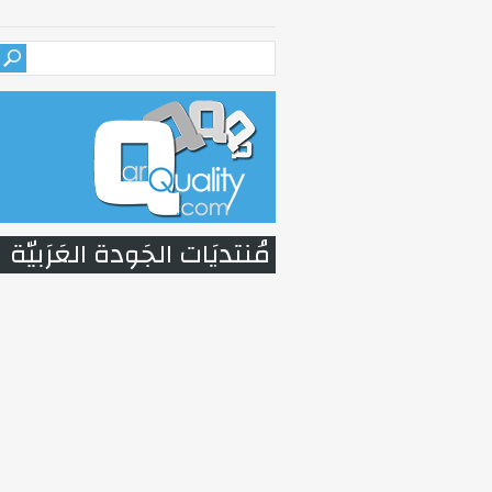
مُنتديَات الجَودة العَرَبيّة