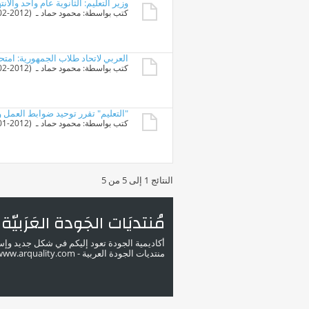
وزير التعليم: الثانوية عام واحد والان
كتب بواسطة:
محمود حماد
ـ ‏ (26-02-2012 01:44 PM)
العربي لاتحاد طلاب الجمهورية‏:‏ امتح
كتب بواسطة:
محمود حماد
ـ ‏ (09-02-2012 12:57 PM)
"التعليم" تقرر توحيد ضوابط العمل وا
كتب بواسطة:
محمود حماد
ـ ‏ (16-01-2012 08:38 PM)
النتائج 1 إلى 5 من 5
مُنتديَات الجَودة العَرَبيّة
أكاديمية الجودة تعود إليكم في شكل جديد وإ
منتديات الجودة العربية - www.arquality.com - ملتقى خبراء الجودة في الوطن العربي