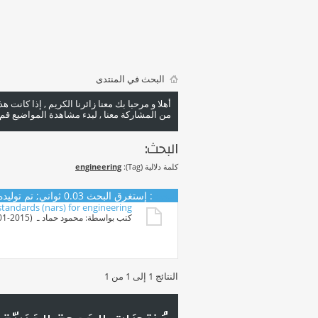
البحث في المنتدى
أهلا و مرحبا بك معنا زائرنا الكريم , إذا كانت 
من المشاركة معنا , لبدء مشاهدة المواضيع قم با
البحث:
كلمة دلالية (Tag):
engineering
البحث
:
إستغرق البحث
0.03
ثواني; تم توليده منذ 38
tandards (nars) for engineering
كتب بواسطة:
محمود حماد
ـ ‏ (29-01-2015 09:38 AM)
النتائج 1 إلى 1 من 1