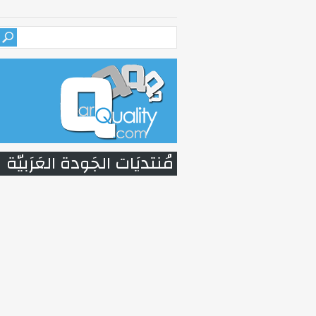
مُنتديَات الجَودة العَرَبيّة