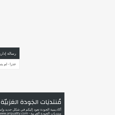
رسالة إداري
عذرا - لم يت
مُنتديَات الجَودة العَرَبيّة
أكاديمية الجودة تعود إليكم في شكل جديد وإ
منتديات الجودة العربية - www.arquality.com - ملتقى خبراء الجودة في الوطن العربي