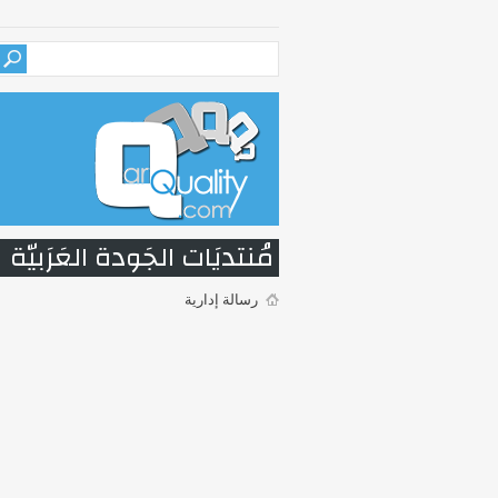
مُنتديَات الجَودة العَرَبيّة
رسالة إدارية