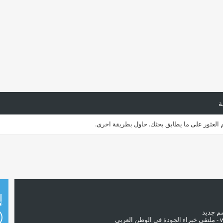
ة
م العثور على ما يطابق بحثك. حاول بطريقة اخرى.
إ
سم جديد