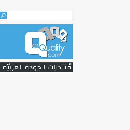
مُنتديَات الجَودة العَرَبيّة