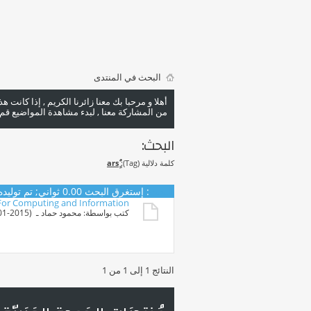
البحث في المنتدى
أهلا و مرحبا بك معنا زائرنا الكريم , إذا كانت 
من المشاركة معنا , لبدء مشاهدة المواضيع قم با
البحث:
كلمة دلالية (Tag):
البحث
:
إستغرق البحث
0.00
ثواني; تم توليده منذ 49
For Computing and Information
كتب بواسطة:
محمود حماد
ـ ‏ (29-01-2015 09:34 AM)
النتائج 1 إلى 1 من 1