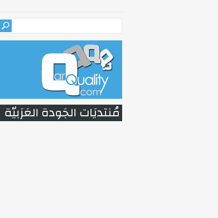
مُنتديَات الجَودة العَرَبيّة