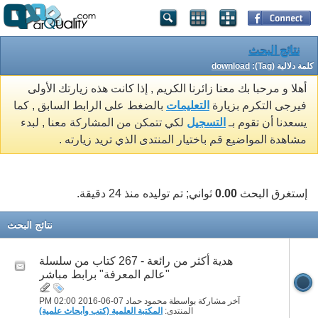
نتائج البحث
كلمة دلالية (Tag):
download
أهلا و مرحبا بك معنا زائرنا الكريم , إذا كانت هذه زيارتك الأولى
فيرجى التكرم بزيارة
التعليمات
بالضغط على الرابط السابق , كما
يسعدنا أن تقوم بـ
التسجيل
لكي تتمكن من المشاركة معنا , لبدء
مشاهدة المواضيع قم باختيار المنتدى الذي تريد زيارته .
إستغرق البحث
0.00
ثواني; تم توليده منذ 24 دقيقة.
نتائج البحث
هدية أكثر من رائعة - 267 كتاب من سلسلة
"عالم المعرفة" برابط مباشر
آخر مشاركة بواسطة محمود حماد 07-06-2016
02:00 PM
المنتدى:
المكتبة العلمية (كتب وأبحاث علمية)