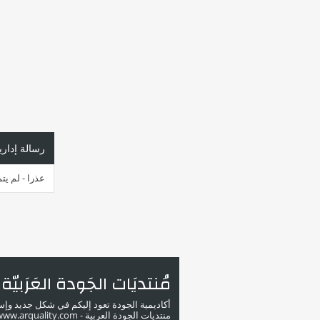
رسالة إداري
عذرا - لم يت
مُنتديَات الجَودة العَرَبيّة
أكاديمية الجودة تعود إليكم في شكل جديد وإ
منتديات الجودة العربية - www.arquality.com - ملتقى خبراء الجودة في الوطن العربي