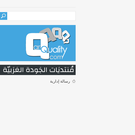
مُنتديَات الجَودة العَرَبيّة
رسالة إدارية