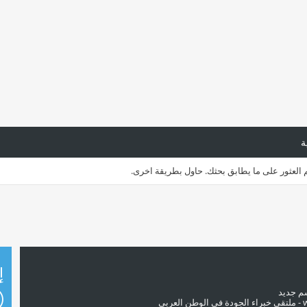
ة
م العثور على ما يطابق بحثك. حاول بطريقة اخرى.
إ
سم جديد