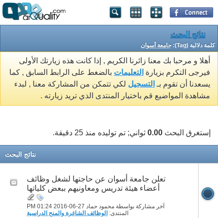
نتائج البحث
كلمة دلالية (Tag):
جامعة أسوان
أهلا و مرحبا بك معنا زائرنا الكريم , إذا كانت هذه زيارتك الأولى
فيرجى التكرم بزيارة
التعليمات
بالضغط على الرابط السابق , كما
يسعدنا أن تقوم بـ
التسجيل
لكي تتمكن من المشاركة معنا , لبدء
مشاهدة المواضيع قم باختيار المنتدى الذي تريد زيارته .
إستغرق البحث
0.00
ثواني; تم توليده منذ 25 دقيقة.
نتائج البحث
تعلن جامعة أسوان عن حاجتها لشغل وظائف
أعضاء هيئة تدريس ومعاونيهم ببعض كلياتها
آخر مشاركة بواسطة محمود حماد 27-06-2016
01:24 PM
المنتدى:
الوظائف الشاغرة والمنح الدراسية