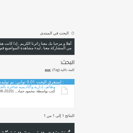
البحث في المنتدى
أهلا و مرحبا بك معنا زائرنا الكريم , إذا كانت 
من المشاركة معنا , لبدء مشاهدة المواضيع قم با
البحث:
كلمة دلالية (Tag):
auc
البحث
:
إستغرق البحث
0.01
ثواني; تم توليده منذ 20
وظائف إدارية وأكاديمية شاغرة بالج
كتب بواسطة:
محمود حماد
ـ ‏ (21-08-2020 09:42 PM)
النتائج 1 إلى 1 من 1