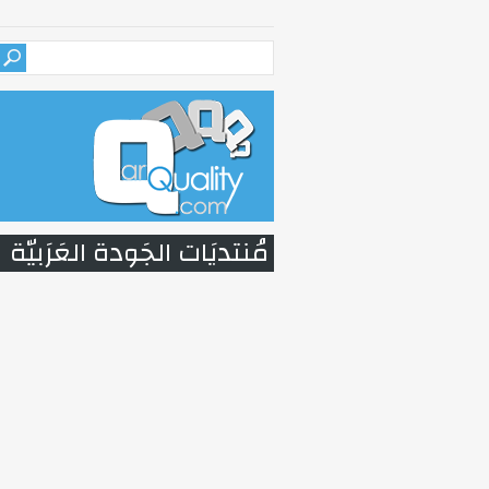
مُنتديَات الجَودة العَرَبيّة