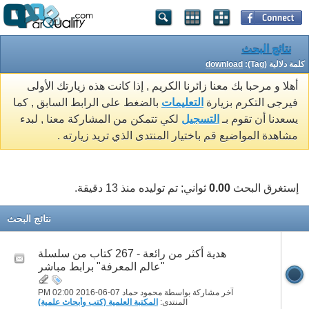
نتائج البحث
كلمة دلالية (Tag):
download
أهلا و مرحبا بك معنا زائرنا الكريم , إذا كانت هذه زيارتك الأولى
فيرجى التكرم بزيارة
التعليمات
بالضغط على الرابط السابق , كما
يسعدنا أن تقوم بـ
التسجيل
لكي تتمكن من المشاركة معنا , لبدء
مشاهدة المواضيع قم باختيار المنتدى الذي تريد زيارته .
إستغرق البحث
0.00
ثواني; تم توليده منذ 13 دقيقة.
نتائج البحث
هدية أكثر من رائعة - 267 كتاب من سلسلة
"عالم المعرفة" برابط مباشر
آخر مشاركة بواسطة محمود حماد 07-06-2016
02:00 PM
المنتدى:
المكتبة العلمية (كتب وأبحاث علمية)