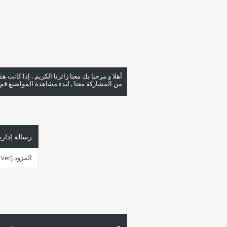
أهلا و مرحبا بك معنا زائرنا الكريم , إذا كانت 
من المشاركة معنا , لبدء مشاهدة المواضيع قم با
رسالة إداري
المزود (server ) مشغول جداً في هذه اللحظة. الرجاء أعد المحاولة لاحقاً.