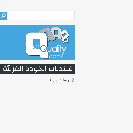
مُنتديَات الجَودة العَرَبيّة
رسالة إدارية