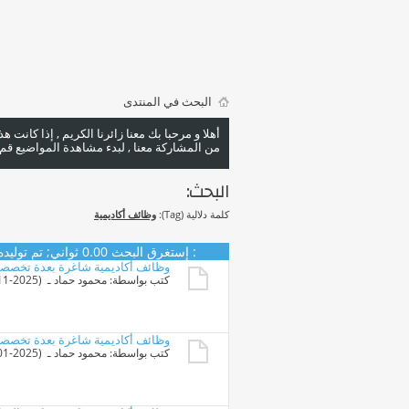
البحث في المنتدى
أهلا و مرحبا بك معنا زائرنا الكريم , إذا كانت 
من المشاركة معنا , لبدء مشاهدة المواضيع قم با
البحث:
كلمة دلالية (Tag):
وظائف أكاديمية
البحث
:
إستغرق البحث
0.00
ثواني; تم توليده منذ 45
وظائف أكاديمية شاغرة بعدة تخصصات
كتب بواسطة:
محمود حماد
ـ ‏ (18-11-2025 07:52 PM)
وظائف أكاديمية شاغرة بعدة تخصصات بج
كتب بواسطة:
محمود حماد
ـ ‏ (29-01-2025 05:49 PM)