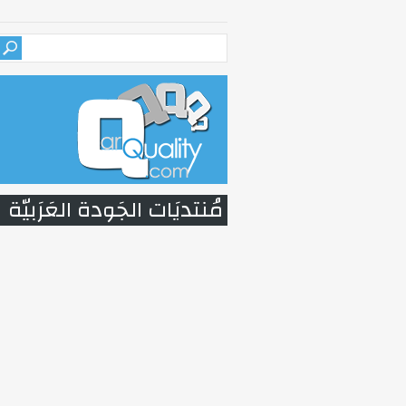
مُنتديَات الجَودة العَرَبيّة