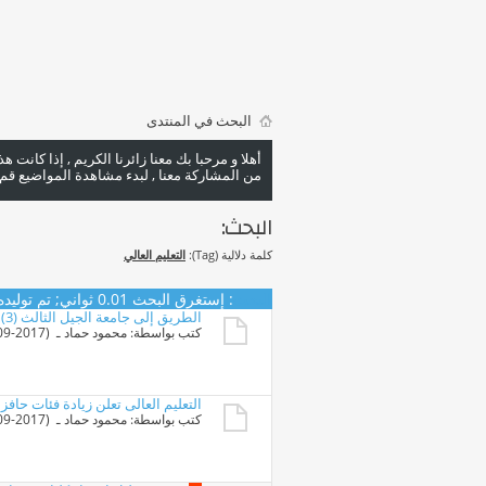
البحث في المنتدى
أهلا و مرحبا بك معنا زائرنا الكريم , إذا كانت 
من المشاركة معنا , لبدء مشاهدة المواضيع قم با
البحث:
كلمة دلالية (Tag):
التعليم العالي
البحث
:
إستغرق البحث
0.01
ثواني; تم توليده منذ 36
الطريق إلى جامعة الجيل الثالث (3) بين جودة التعليم العالى وجدواه
كتب بواسطة:
محمود حماد
ـ ‏ (08-09-2017 11:44 AM)
التعليم العالى تعلن زيادة فئات حافز
كتب بواسطة:
محمود حماد
ـ ‏ (07-09-2017 10:45 AM)