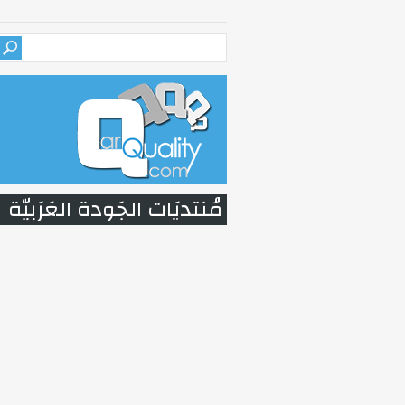
مُنتديَات الجَودة العَرَبيّة