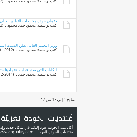
كتب بواسطة:
محمود حماد محمود
ـ ‏ (11-02-2012 02:50 PM)
ضمان جودة مخرجات التعليم العالي
كتب بواسطة:
محمود حماد محمود
ـ ‏ (25-01-2012 06:12 PM)
وزير التعليم العالى يعلن السبت ال
كتب بواسطة:
محمود حماد
ـ ‏ (13-01-2012 02:03 PM)
الكليات التي صدر قرار باعتمادها حتى نه
كتب بواسطة:
محمود حماد
ـ ‏ (26-12-2011 02:17 PM)
النتائج 1 إلى 17 من 17
مُنتديَات الجَودة العَرَبيّة
أكاديمية الجودة تعود إليكم في شكل جديد وإ
منتديات الجودة العربية - www.arquality.com - ملتقى خبراء الجودة في الوطن العربي