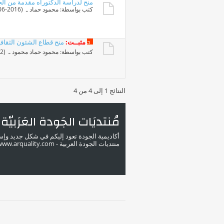
منح لدراسة الدكتوراه مقدمة من الجمعيه
كتب بواسطة:
محمود حماد
ـ ‏ (27-06-2016 05:46 PM)
مثبــت:
منح قطاع الشئون الثقافية
كتب بواسطة:
محمود حماد محمود
ـ ‏ (09-02-2012 02:19 PM)
النتائج 1 إلى 4 من 4
مُنتديَات الجَودة العَرَبيّة
أكاديمية الجودة تعود إليكم في شكل جديد وإ
منتديات الجودة العربية - www.arquality.com - ملتقى خبراء الجودة في الوطن العربي