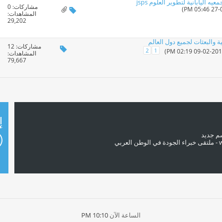
 اليابانية لتطوير العلوم jsps
مشاركات:
0
المشاهدات:
29,202
 والبعثات لجميع دول العالم
مشاركات:
12
2
1
المشاهدات:
79,667
إ
سم جديد
الساعة الآن
10:10 PM