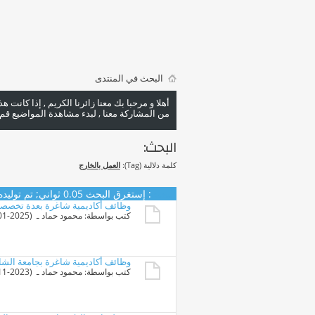
البحث في المنتدى
أهلا و مرحبا بك معنا زائرنا الكريم , إذا كانت 
من المشاركة معنا , لبدء مشاهدة المواضيع قم با
البحث:
كلمة دلالية (Tag):
العمل بالخارج
البحث
:
إستغرق البحث
0.05
ثواني; تم توليده منذ 36
وظائف أكاديمية شاغرة بعدة تخصصات بج
كتب بواسطة:
محمود حماد
ـ ‏ (29-01-2025 05:49 PM)
وظائف أكاديمية شاغرة بجامعة الشارقة 
كتب بواسطة:
محمود حماد
ـ ‏ (20-11-2023 11:06 PM)