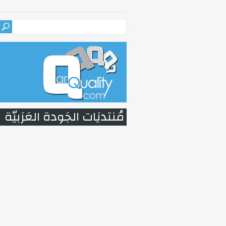
مُنتديَات الجَودة العَرَبيّة