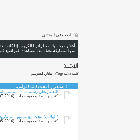
البحث في المنتدى
أهلا و مرحبا بك معنا زائرنا الكريم , إذا كانت 
من المشاركة معنا , لبدء مشاهدة المواضيع قم با
البحث:
كلمة دلالية (Tag):
الهلالي الشربيني
البحث
:
استغرق البحث
0.00
ثواني.
التعليم تعلن رسميا ... 24 سبتمبر المقبل بدء العام الدراسي الجديد
كتب بواسطة:
محمود حماد
ـ ‏ (12-07-2016 11:51 PM)
"الهلالي" يبحث مع مسؤول "مايكروسو
كتب بواسطة:
محمود حماد
ـ ‏ (14-05-2016 03:25 PM)