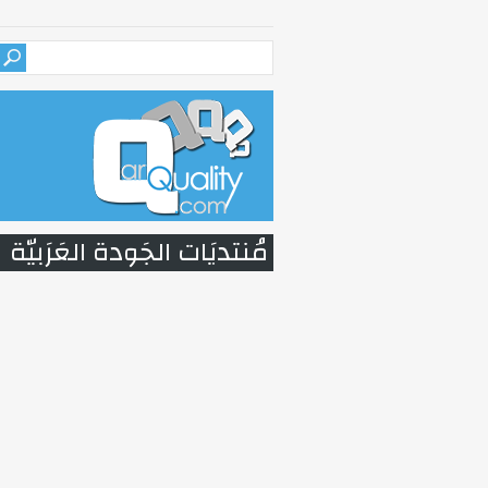
مُنتديَات الجَودة العَرَبيّة