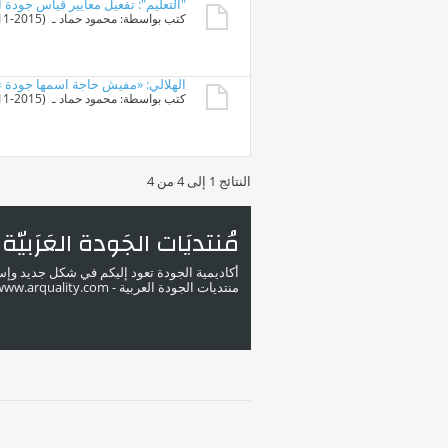
"التعليم": تفعيل معايير قياس جودة 
كتب بواسطة:
محمود حماد
ـ ‏ (13-11-2015 05:53 PM)
الهلالي: «مفيش حاجة اسمها جودة ت
كتب بواسطة:
محمود حماد
ـ ‏ (10-11-2015 05:42 PM)
النتائج 1 إلى 4 من 4
مُنتديَات الجَودة العَرَبيّة
أكاديمية الجودة تعود إليكم في شكل جديد وإ
منتديات الجودة العربية - www.arquality.com - ملتقى خبراء الجودة في الوطن العربي