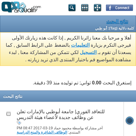
نتائج البحث
كلمة دلالية (Tag):
أبو ظبي
أهلا و مرحبا بك معنا زائرنا الكريم , إذا كانت هذه زيارتك الأولى
فيرجى التكرم بزيارة
التعليمات
بالضغط على الرابط السابق , كما
يسعدنا أن تقوم بـ
التسجيل
لكي تتمكن من المشاركة معنا , لبدء
مشاهدة المواضيع قم باختيار المنتدى الذي تريد زيارته .
إستغرق البحث
0.00
ثواني; تم توليده منذ 39 دقيقة.
نتائج البحث
للتعاقد الفوري| جامعة أبوظبي بالإمارات تعلن
عن وظائف جديدة لأعضاء هيئة التدريس
آخر مشاركة بواسطة محمود حماد 19-03-2017
08:47 PM
المنتدى:
الوظائف الشاغرة والمنح الدراسية