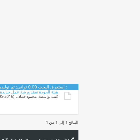
البحث
:
إستغرق البحث
0.00
ثواني; تم توليده منذ 59
هيئة الجودة تعقد ورشة عمل جديدة عن
كتب بواسطة:
محمود حماد
ـ ‏ (18-05-2016 08:27 PM)
النتائج 1 إلى 1 من 1