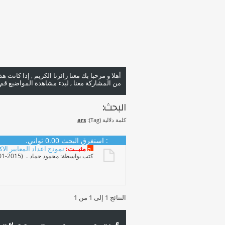
أهلا و مرحبا بك معنا زائرنا الكريم , إذا كانت 
من المشاركة معنا , لبدء مشاهدة المواضيع قم با
البحث:
كلمة دلالية (Tag):
ars
البحث
:
استغرق البحث
0.00
ثواني.
مثبــت:
نموذج اعداد المعايير الاك
كتب بواسطة:
محمود حماد
ـ ‏ (29-01-2015 09:22 AM)
النتائج 1 إلى 1 من 1