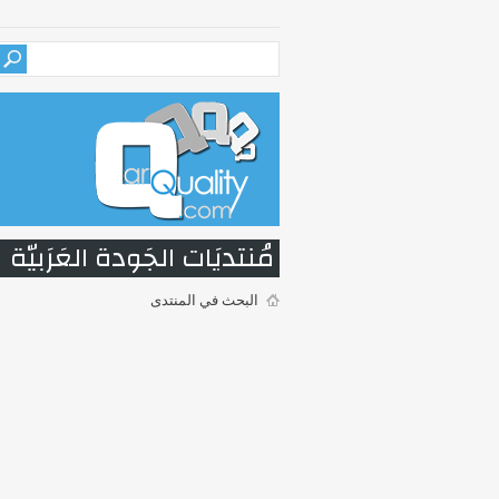
مُنتديَات الجَودة العَرَبيّة
البحث في المنتدى