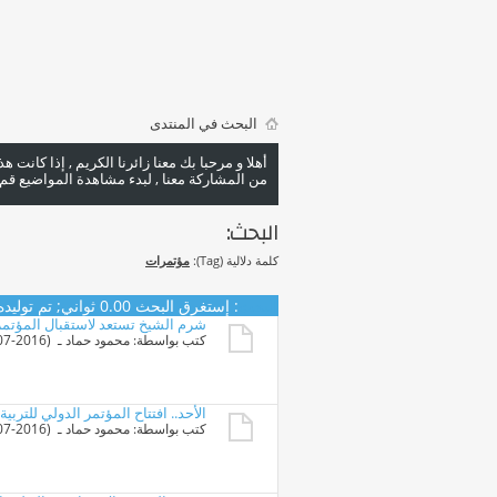
البحث في المنتدى
أهلا و مرحبا بك معنا زائرنا الكريم , إذا كانت 
من المشاركة معنا , لبدء مشاهدة المواضيع قم با
البحث:
كلمة دلالية (Tag):
مؤتمرات
البحث
:
إستغرق البحث
0.00
ثواني; تم توليده منذ 34
شرم الشيخ تستعد لاستقبال المؤتمر 
كتب بواسطة:
محمود حماد
ـ ‏ (09-07-2016 01:13 PM)
الأحد.. افتتاح المؤتمر الدولي للتربية
كتب بواسطة:
محمود حماد
ـ ‏ (09-07-2016 12:58 PM)